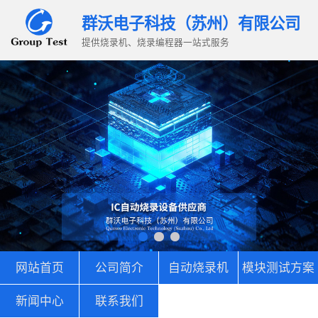
群沃电子科技（苏州）有限公司
提供烧录机、烧录编程器一站式服务
网站首页
公司简介
自动烧录机
模块测试方案
新闻中心
联系我们