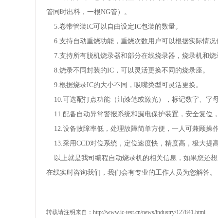
管同时出料，一根NG管）。
5.卷带管装IC可以自由设定IC包装的数量。
6.支持自动重烧功能，重烧次数用户可以根据实际情况
7.支持所有脱机烧录器和部分在线烧录器，烧录机和烧
8.烧录不同封装的IC，可以灵活更换不同的烧录座。
9.根据烧录IC的大小不同，吸嘴类型可灵活更换。
10.可选配打点功能（油漆笔或激光），标记数字、字
11.配备自动异常警报系统和漏电保护装置，安全复位
12.设备故障率低，处理故障简单方便，一人可兼顾操
13.采用CCD对位系统，定位速度快，精度高，极大提
以上就是我司编程自动烧录机的相关信息，如果您还想
在线实时咨询我们，我们会有专业的工作人员为您解答。
转载请注明来自：
http://www.ic-test.cn/news/industry/127841.html