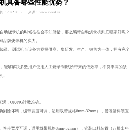
机具备哪些性能优势？
：2022.08.17
来源： www.ic-test.cn
自动烧录机的时候往往会不知所措，那么编带自动烧录机到底哪家好呢？
司品牌烧录机的实力。
烧录、测试机台设备方案提供商。集研发、生产、销售为一体，拥有完全
试，能够解决多数用户使用人工烧录/测试所带来的低效率，不良率高的缺
机。
观，OK/NG计数准确。
剔除坏料，编带宽度可调，适用载带规格8mm-32mm），管装进料装置
卷带宽度可调，适用载带规格8mm-32mm），管装出料装置（八根出料